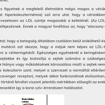
lehet.
s figyelnek a megfelelő életmódra mégis magas a vérü
tsd: hiperkoleszterinémia) szó arra utal, hogy a vérünkbe
 nevezetesen az LDL szintje magasabb a kelleténél. (Az LD
kifejezésnek. Ennek a magyar fordítása az, hogy “alacsony
 utal, hogy a betegség általában családon belül örökölhető é
ai mutáció azt okozza, hogy a májuk nem képes az LDL-
onni a vérkeringésből. Egészséges egyéneknél a keringésbe
 sejtekbe és így biztosítja a sejtek számára a szüksége
rok hiánya vagy működésének károsodása miatt a sejtek ne
 koleszterin szint, melyet a szervezet a normáltól eltérőe
scavenger receptor), melyek akkor funkcionálnak elsősorban
történő felvétel viszont jelentős mértékben elősegíti az ere
esedést így a korai szív-érrendszeri halálozást.