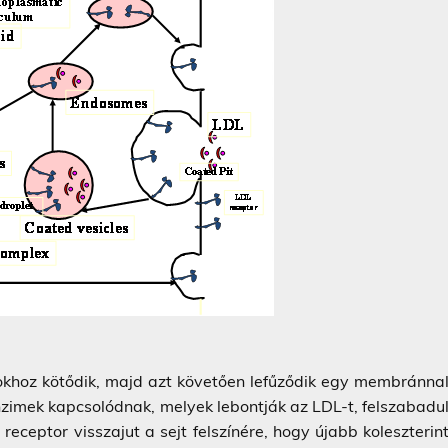
rokhoz kötődik, majd azt követően lefűződik egy membránna
nzimek kapcsolódnak, melyek lebontják az LDL-t, felszabadu
receptor visszajut a sejt felszínére, hogy újabb koleszterin