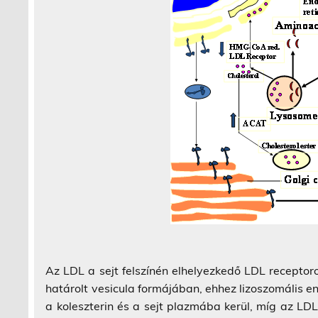
Az LDL a sejt felszínén elhelyezkedő LDL recepto
határolt vesicula formájában, ehhez lizoszomális e
a koleszterin és a sejt plazmába kerül, míg az LDL 