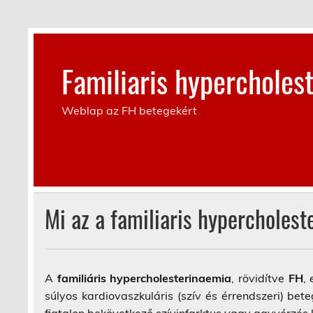
Skip
to
content
Familiaris hypercholes
Weblap az FH betegekért
Mi az a familiaris hypercholes
A
familiáris hypercholesterinaemia
, rövidítve
FH
,
súlyos kardiovaszkuláris (szív és érrendszeri) b