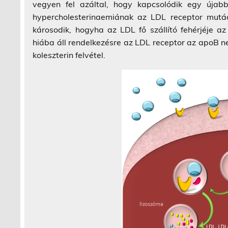
vegyen fel azáltal, hogy kapcsolódik egy újab
hypercholesterinaemiának az LDL receptor mutác
károsodik, hogyha az LDL fő szállító fehérjéje
hiába áll rendelkezésre az LDL receptor az apoB ne
koleszterin felvétel.