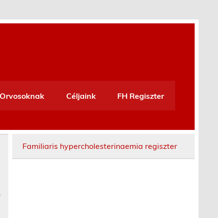
Orvosoknak
Céljaink
FH Regiszter
Familiaris hypercholesterinaemia regiszter
n
a