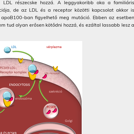
b LDL részecske hozzá. A leggyakoribb oka a familiári
iója, de az LDL és a receptor közötti kapcsolat akkor i
 az apoB100-ban figyelhető meg mutáció. Ebben az esetbe
m tud olyan erősen kötődni hozzá, és ezáltal lassabb lesz 