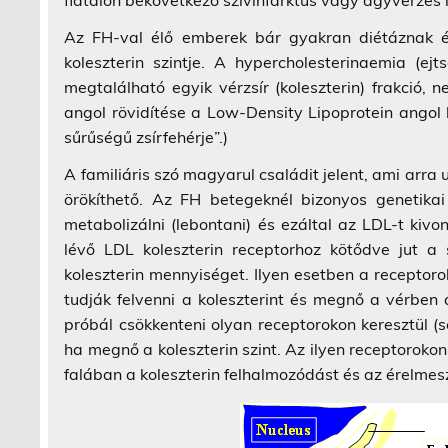
fiatalon bekövetkező szívinfarktus vagy agyvérzés 
Az FH-val élő emberek bár gyakran diétáznak é
koleszterin szintje. A hypercholesterinaemia (ej
megtalálható egyik vérzsír (koleszterin) frakció,
angol rövidítése a Low-Density Lipoprotein angol 
sűrűségű zsírfehérje”.)
A familiáris szó magyarul családit jelent, ami arra
örökíthető. Az FH betegeknél bizonyos genetik
metabolizálni (lebontani) és ezáltal az LDL-t kiv
lévő LDL koleszterin receptorhoz kötődve jut a
koleszterin mennyiséget. Ilyen esetben a recepto
tudják felvenni a koleszterint és megnő a vérben a
próbál csökkenteni olyan receptorokon keresztül (
ha megnő a koleszterin szint. Az ilyen receptorokon 
falában a koleszterin felhalmozódást és az érelmesz