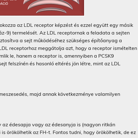
fokozza az LDL receptor képzést és ezzel együtt egy másik
náz-9) termelését. Az LDL receptornak a feladata a sejten
al biztosítva a sejt működéséhez szükséges építőanyag a
 LDL receptorhoz meggátolja azt, hogy a receptor ismételten
bomlik le, hanem a receptor is, amennyiben a PCSK9
ejt felszínén és hasonló eltérés jön létre, mint az LDL
lmeszesedés, majd annak következménye valamilyen
gy az édesapja vagy az édesanyja is (nagyon ritkán
is örökölhetik az FH-t. Fontos tudni, hogy örökölhetik, de ez