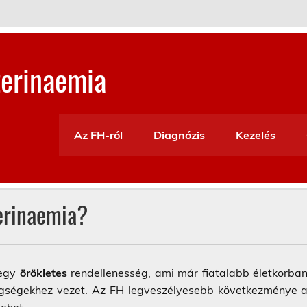
terinaemia
Az FH-ról
Diagnózis
Kezelés
terinaemia?
 egy
örökletes
rendellenesség, ami már fiatalabb életkorba
etegségekhez vezet. Az FH legveszélyesebb következménye 