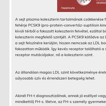
A sejt plazma koleszterin tartalmának csökkenése 
fehérje PCSK9 (pro-protein-convertáz-suptilisin ki
kívüli térből a fokozott koleszterin felvétel, ezált
koleszterin megfelelő szintjét. A PCSK9 kötődve az
a sejt felszínére kerüljön, hiszen nemcsak az LDL 
fokozottan működik. Így kevés receptor található a s
receptor mutációjakor, nő a koleszterin szint.
Az állandóan magas LDL szint következménye ére
súlyosabb szív és érrendszeri betegség lehet.
Akinél FH-t diagnosztizálnak, annak jó eséllyel va
mindkettő) FH-s. Illetve, az FH-s személy gyermekei 